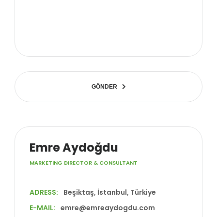
G
Ö
N
D
E
R
Emre Aydoğdu
MARKETING DIRECTOR & CONSULTANT
ADRESS:
Beşiktaş, İstanbul, Türkiye
E-MAIL:
emre@emreaydogdu.com