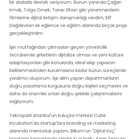
bir skalada destek veriyorum. Bunun yanında Çağan
Irmak, Tolga Örnek, Taner Elhan gibi yönetmenlerin
filmlerine dijital iletişim danışmanlığı verdim, Elif
Dağdeviren ile eğlence ve eğitim alanında birçok proje
gerçekleştirdim.
İşin mutfağından çıkmadan geçen yöneticilik
tecrübemle şirketlerin dijitalize olması ve yeni kültüre
adaptasyonları gibi konularda, ideal ekip yapısının
belirlenmesinden kurulmasına kadar bütün süreçlerde
yardımcı oluyorum. İşe alım yapan departmanların
doğru pazarlama kurgusuna doğru kişileri seçmesini ve
daha da önemlisi onları doğru şekilde çalıştırmalarını
sağlıyorum.
Teknopark İstanbul'un kuluçka merkezi Cube
Incubation'da startup'lara branding ve marketing
alanında mentorluk yaptım, Bilkom'un "Dijital Koç"
programı kapsamında Serdar Kuzuloğlu, Kaan Sezyum