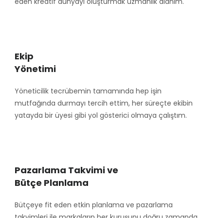
eden kreatif dünyayı oluşturmak uzmanlık alanım.
Ekip
Yönetimi
Yöneticilik tecrübemin tamamında hep işin
mutfağında durmayı tercih ettim, her süreçte ekibin
yatayda bir üyesi gibi yol gösterici olmaya çalıştım.
Pazarlama Takvimi ve
Bütçe Planlama
Bütçeye fit eden etkin planlama ve pazarlama
takvimleri ile markaların her kuruşunu doğru zamanda