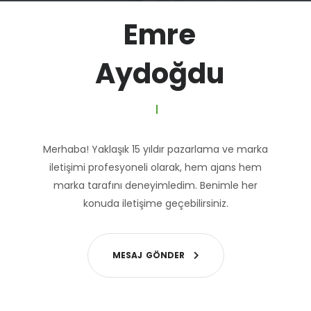
Emre
Aydoğdu
|
Merhaba! Yaklaşık 15 yıldır pazarlama ve marka
iletişimi profesyoneli olarak, hem ajans hem
marka tarafını deneyimledim. Benimle her
konuda iletişime geçebilirsiniz.
M
E
S
A
J
G
Ö
N
D
E
R